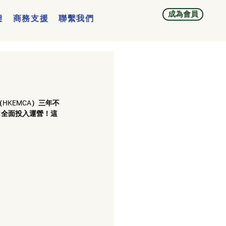
成為會員
態
商務支援
聯繫我們
HKEMCA）三年不
日全面投入運營！這
 