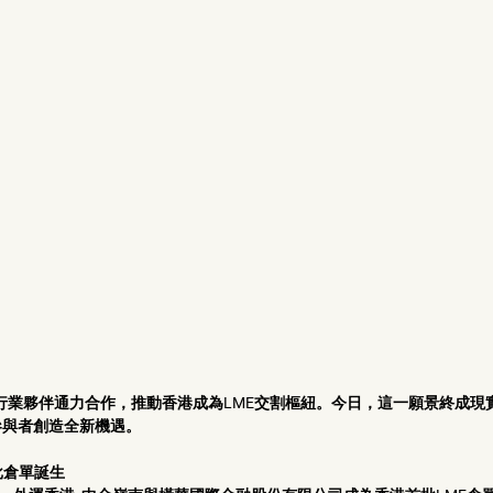
A與行業夥伴通力合作，推動香港成為LME交割樞紐。今日，這一願景終成現
與者創造全新機遇。 
批倉單誕生