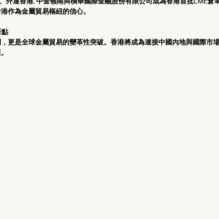
iaper、外運香港, 中金嶺南與橫華國際金融股份有限公司成為香港首批LME
港作為金屬貿易樞紐的信心。 
折點
利，更是全球金屬貿易的變革性突破。香港將成為連接中國內地與國際市
。 