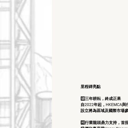
里程碑亮點
1️⃣三年耕耘，終成正果
自2022年起，HKEMC
設立將為區域及國際市場參
2️⃣行業龍頭鼎力支持，首